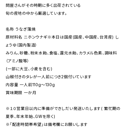
問屋さんがその時期に多く出荷されている
旬の産地の中から厳選しています。
名称 うなぎ蒲焼
原材料名 ニホンウナギ※本日は国産(国産、中国産、台湾産) し
ょうゆ（国内製造）
みりん、砂糖、粉末水飴、食塩、還元水飴、カラメル色素、調味料
（アミノ酸等）
(一部に大豆、小麦を含む)
山椒付きのタレが一人前につき2個付いています
内容量 一人前110g～130g
賞味期限 一か月
※１０営業日以内に準備ができしだい発送いたします( 繁忙期の
夏季、年末年始、GWを除く)
※「配達時間帯希望」は備考欄にお願いします