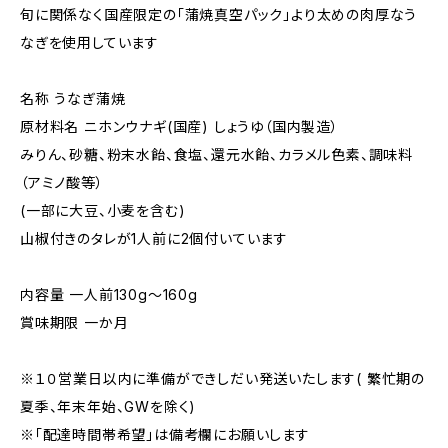
旬に関係なく国産限定の「蒲焼真空パック」より太めの肉厚なう
なぎを使用しています
名称 うなぎ蒲焼
原材料名 ニホンウナギ(国産) しょうゆ（国内製造）
みりん、砂糖、粉末水飴、食塩、還元水飴、カラメル色素、調味料
（アミノ酸等）
(一部に大豆、小麦を含む)
山椒付きのタレが1人前に2個付いています
内容量 一人前130g～160g
賞味期限 一か月
※１０営業日以内に準備ができしだい発送いたします( 繁忙期の
夏季、年末年始、GWを除く)
※「配達時間帯希望」は備考欄にお願いします