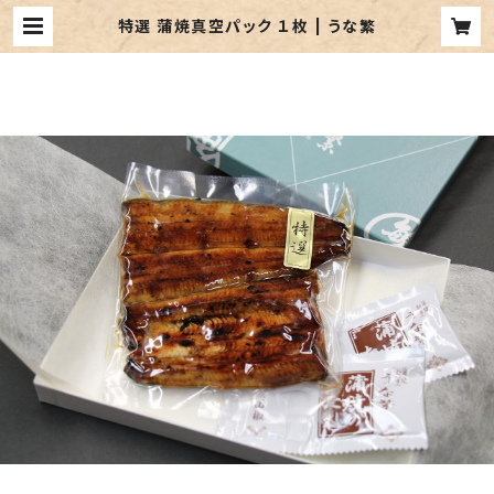
特選 蒲焼真空パック １枚 | うな繁