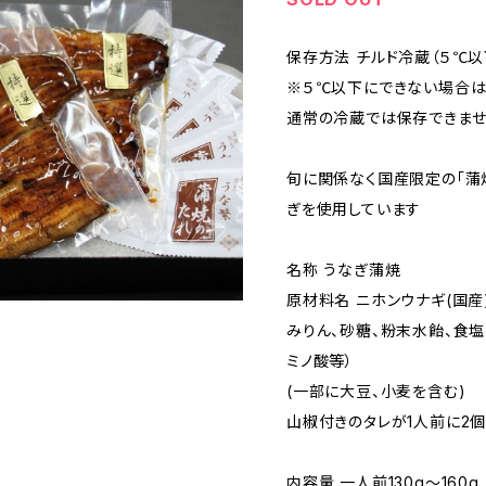
保存方法 チルド冷蔵（５℃以
※５℃以下にできない場合は
通常の冷蔵では保存できま
旬に関係なく国産限定の「蒲
ぎを使用しています
名称 うなぎ蒲焼
原材料名 ニホンウナギ(国産)
みりん、砂糖、粉末水飴、食塩
ミノ酸等）
(一部に大豆、小麦を含む)
山椒付きのタレが1人前に2
内容量 一人前130g～160g