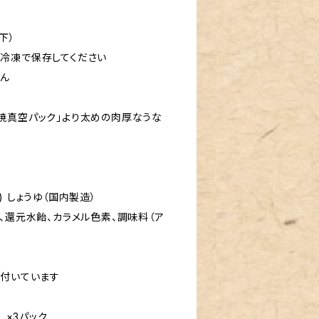
下）
冷凍で保存してください
せん
焼真空パック」より太めの肉厚なうな
 しょうゆ（国内製造）
、還元水飴、カラメル色素、調味料（ア
個付いています
 ×3パック