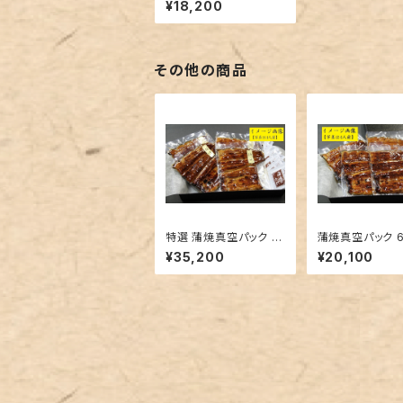
¥18,200
その他の商品
特選 蒲焼真空パック 8
蒲焼真空パック 6枚セッ
枚セット
ト
¥35,200
¥20,100