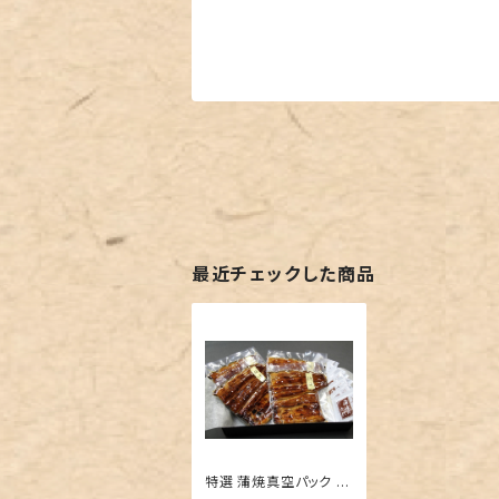
最近チェックした商品
特選 蒲焼真空パック 4
枚セット