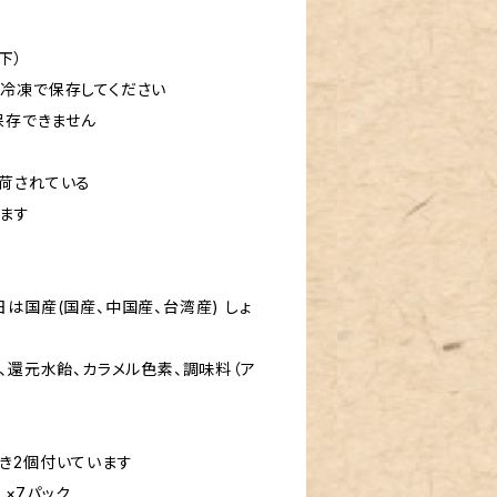
下）
冷凍で保存してください
保存できません
荷されている
ます
は国産(国産、中国産、台湾産) しょ
、還元水飴、カラメル色素、調味料（ア
き2個付いています
 ×7パック