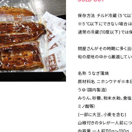
保存方法 チルド冷蔵（５℃以
※５℃以下にできない場合は
通常の冷蔵(10度以下)では
問屋さんがその時期に多く出
旬の産地の中から厳選してい
名称 うなぎ蒲焼
原材料名 ニホンウナギ※本日
うゆ（国内製造）
みりん、砂糖、粉末水飴、食塩
ミノ酸等）
(一部に大豆、小麦を含む)
山椒付きのタレが一人前につ
内容量 一人前110g～130g